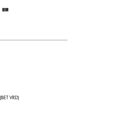
BIM
 (BET VRD)