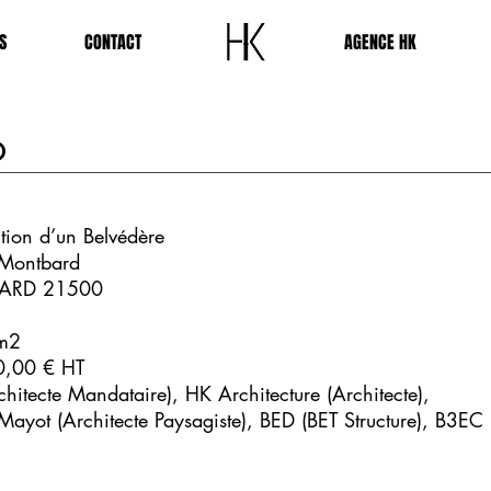
S
CONTACT
-
AGENCE HK
D
tion d’un Belvédère
 Montbard
ARD 21500
m2
0,00 € HT
hitecte Mandataire), HK Architecture (Architecte),
Mayot (Architecte Paysagiste), BED (BET Structure), B3EC